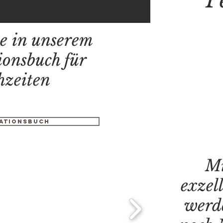
ie in unserem
ionsbuch für
hzeiten
ationsbuch
Mi
exzel
werd