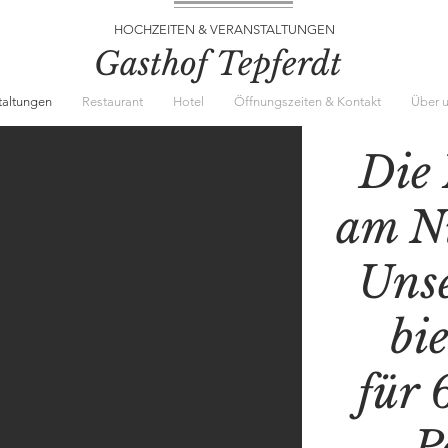
HOCHZEITEN & VERANSTALTUNGEN
Gasthof Tepferdt
taltungen
Restaurant
Hotel
Öffnungszeiten & Kontakt
Über 
Die
am N
Unse
bie
für 
P